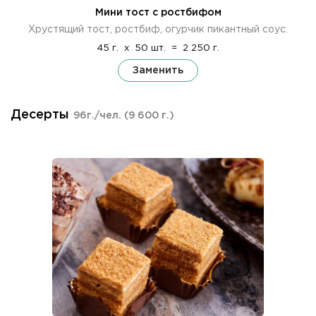
Мини тост с ростбифом
Хрустящий тост, ростбиф, огурчик пикантный соус.
45 г.
x
50 шт.
=
2 250 г.
Заменить
Десерты
96г./чел.
(9 600 г.)