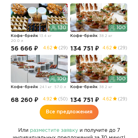
130
100
Кофе-брейк
13.4 кг
Кофе-брейк
38.2 кг
Коф
20.0 л
пер
56 666 ₽
134 751 ₽
85
4.62
(29)
4.62
(29)
100
100
Кофе-брейк
24.1 кг
57.0 л
Кофе-брейк
38.2 кг
68 260 ₽
134 751 ₽
4.92
(50)
4.62
(29)
Все предложения
Или
разместите заявку
и получите до 7
индивидуальных предложений за 30 минут!