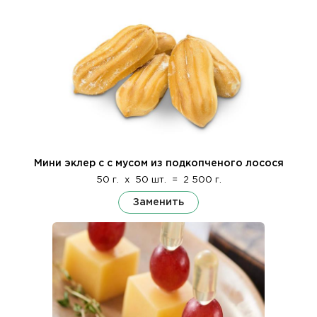
Мини эклер с с мусом из подкопченого лосося
50 г.
x
50 шт.
=
2 500 г.
Заменить