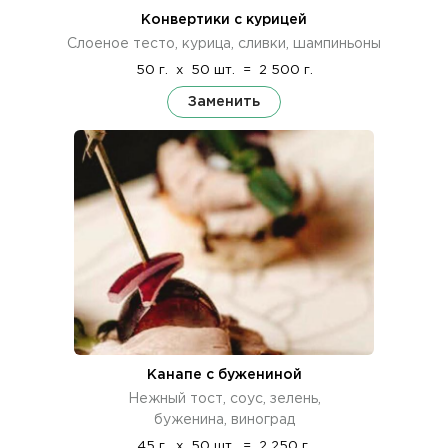
Конвертики с курицей
Слоеное тесто, курица, сливки, шампиньоны
50 г.
x
50 шт.
=
2 500 г.
Заменить
Канапе с бужениной
Нежный тост, соус, зелень,
буженина, виноград
45 г.
x
50 шт.
=
2 250 г.