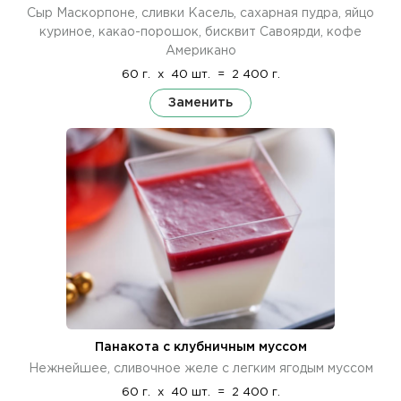
Сыр Маскорпоне, сливки Касель, сахарная пудра, яйцо
куриное, какао-порошок, бисквит Савоярди, кофе
Американо
60 г.
x
40 шт.
=
2 400 г.
Заменить
Панакота с клубничным муссом
Нежнейшее, сливочное желе с легким ягодым муссом
60 г.
x
40 шт.
=
2 400 г.