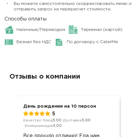
Вы можете самостоятельно скорректировать меню и
отправить запрос на перерасчет стоимости.
Способы оплаты
Наличные/Переводом
Терминал (картой)
Безнал без НДС
По договору с CaterMe
Отзывы о компании
День рождения на 10 персон
Фур
5
Качество блюд
5.00
Доставка
5.00
Кач
Коммуникация
5.00
Ком
Все прошло отлично! Еда нам
Все