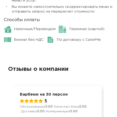
меню и услуг.
Вы можете самостоятельно скорректировать меню и
отправить запрос на перерасчет стоимости.
Способы оплаты
Наличные/Переводом
Терминал (картой)
Безнал без НДС
По договору с CaterMe
Отзывы о компании
Барбекю на 30 персон
Ден
5
Обслуживание
5.00
Качество блюд
5.00
Кач
Доставка
5.00
Коммуникация
5.00
Ком