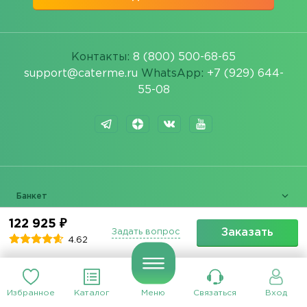
Контакты:
8 (800) 500-68-65
support@caterme.ru
WhatsApp:
+7 (929) 644-
55-08
Банкет
122 925 ₽
Фуршет
Заказать
Задать вопрос
4.62
Доставка еды
Меню
Избранное
Каталог
Меню
Связаться
Вход
Услуги