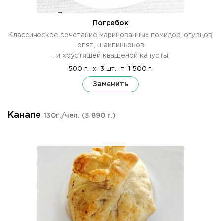
Погребок
Классическое сочетание маринованных помидор, огурцов,
опят, шампиньонов
. и хрустящей квашеной капусты
500 г.
x
3 шт.
=
1 500 г.
Заменить
Канапе
130г./чел.
(3 890 г.)