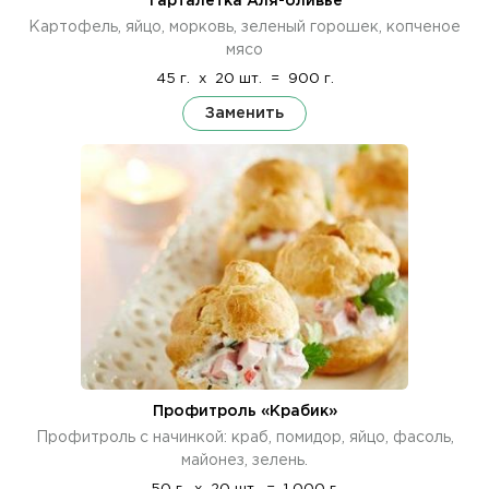
Тарталетка Аля-оливье
Картофель, яйцо, морковь, зеленый горошек, копченое
мясо
45 г.
x
20 шт.
=
900 г.
Заменить
Профитроль «Крабик»
Профитроль с начинкой: краб, помидор, яйцо, фасоль,
майонез, зелень.