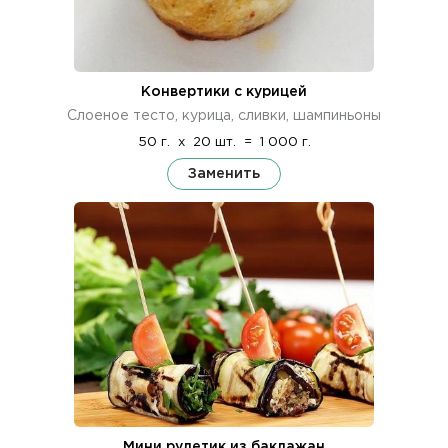
Конвертики с курицей
Слоеное тесто, курица, сливки, шампиньоны
50 г.
x
20 шт.
=
1 000 г.
Заменить
Мини рулетик из баклажан