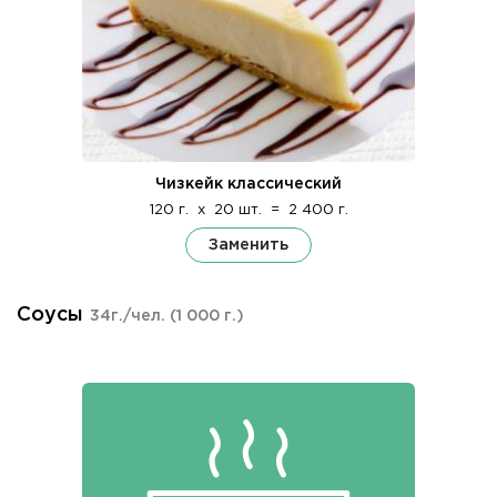
Чизкейк классический
120 г.
x
20 шт.
=
2 400 г.
Заменить
Соусы
34г./чел.
(1 000 г.)