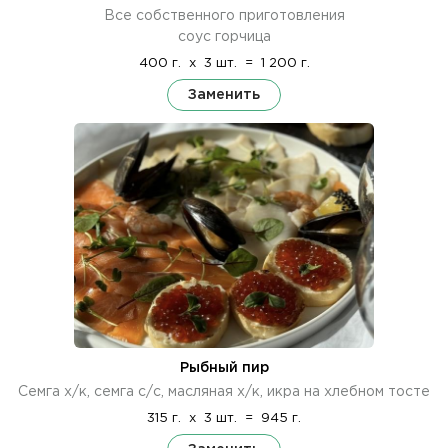
Все собственного приготовления
соус горчица
400 г.
x
3 шт.
=
1 200 г.
Заменить
Рыбный пир
Семга х/к, семга с/с, масляная х/к, икра на хлебном тосте
315 г.
x
3 шт.
=
945 г.