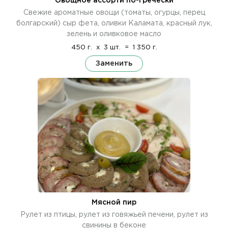
Овощное ассорти по-гречески
Свежие ароматные овощи (томаты, огурцы, перец
болгарский) сыр фета, оливки Каламата, красный лук,
зелень и оливковое масло
450 г.
x
3 шт.
=
1 350 г.
Заменить
Мясной пир
Рулет из птицы, рулет из говяжьей печени, рулет из
свинины в беконе