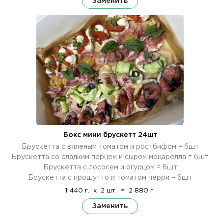
Заменить
Бокс мини брускетт 24шт
Брускетта с вяленым томатом и ростбифом = 6шт
Брускетта со сладким перцем и сыром моцарелла = 6шт
Брускетта с лососем и огурцом = 6шт
Брускетта с прошутто и томатом черри = 6шт
1 440 г.
x
2 шт.
=
2 880 г.
Заменить