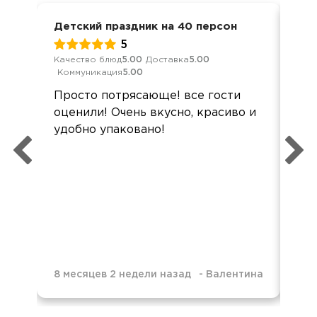
Детский праздник на 40 персон
Юби
5
Качество блюд
5.00
Доставка
5.00
Кач
Коммуникация
5.00
Ком
Просто потрясающе! все гости
Всё
оценили! Очень вкусно, красиво и
по
удобно упаковано!
све
пон
пре
нев
8 месяцев 2 недели назад
-
Валентина
10 