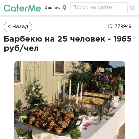
Барнаул
Кейтеринг в Барнауле
Строка
< Назад
ID: 779949
навигации
Барбекю на 25 человек - 1965
руб/чел