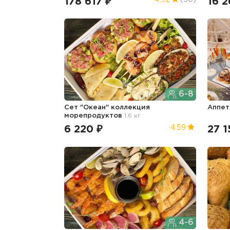
178 617 ₽
16 2
4.92
(50)
6-8
Сет "Океан" коллекция
Аппе
морепродуктов
1.6 кг
6 220 ₽
27 1
4.59
4-6