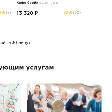
Кофе брейк
6.3 кг
9.5 л
13 320 ₽
2
(3)
4.92
(50)
й за 30 минут!
дующим услугам
Б
Ме
пр
гр