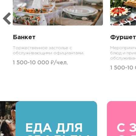
Банкет
Фуршет
Торжественное застолье с
Мероприят
обслуживающими официантами.
блюд и при
обслуживан
1 500-10 000 ₽/чел.
1 500-10
ЕДА ДЛЯ
С 