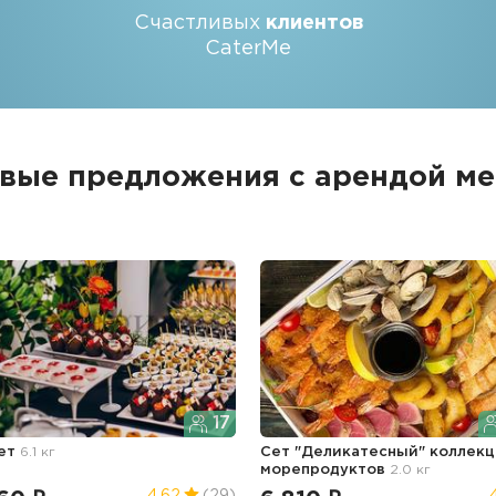
Счастливых
клиентов
CaterMe
вые предложения с арендой м
17
ет
6.1 кг
Сет "Деликатесный" коллекц
морепродуктов
2.0 кг