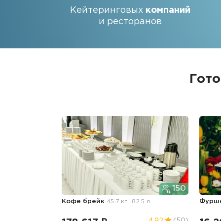
Кейтеринговых
компаний
и ресторанов
Гото
150
Кофе брейк
45.7 кг
82.5 л
Фурш