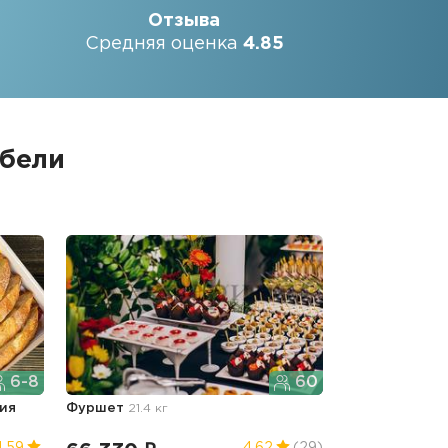
Отзыва
Средняя оценка
4.85
ебели
6-8
60
ия
Фуршет
21.4 кг