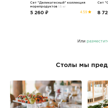
Сет "Деликатесный" коллекция
Сет "
морепродуктов
1.5 кг
5 260 ₽
8 72
4.59
Или
разместит
Столы мы пред