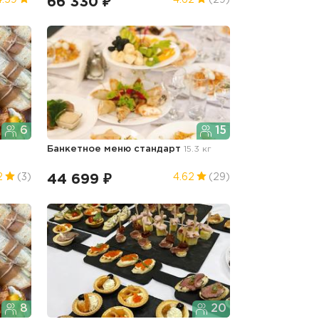
66 330 ₽
4.59
4.62
(29)
6
15
Банкетное меню стандарт
15.3 кг
44 699 ₽
2
(3)
4.62
(29)
8
20