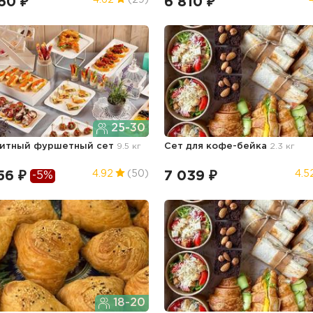
60 ₽
6 810 ₽
4.62
(29)
25-30
титный фуршетный сет
9.5 кг
Сет для кофе-бейка
2.3 кг
56 ₽
7 039 ₽
4.92
(50)
4.5
-5%
18-20