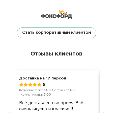
Стать корпоративным клиентом
Отзывы клиентов
Доставка на 17 персон
Кор
5
Качество блюд
5.00
Доставка
5.00
Кач
Коммуникация
5.00
Ком
Всё доставлено во время. Всё
Де
очень вкусно и красиво!!!
суп