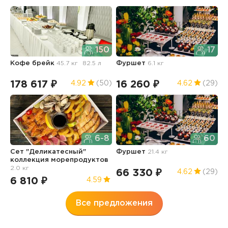
150
17
Кофе брейк
45.7 кг
82.5 л
Фуршет
6.1 кг
С
м
178 617 ₽
16 260 ₽
6
4.92
(50)
4.62
(29)
6-8
60
Сет "Деликатесный"
Фуршет
21.4 кг
коллекция морепродуктов
С
2.0 кг
66 330 ₽
4.62
(29)
6 810 ₽
4.59
7
Все предложения