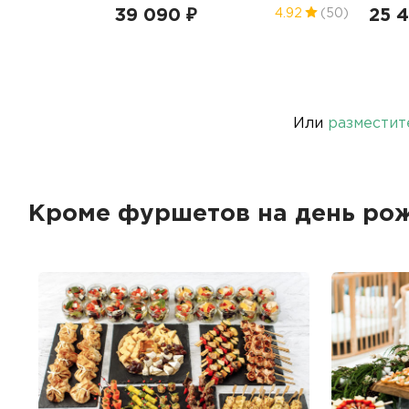
39 090 ₽
25 
4.92
(50)
Или
разместит
Кроме фуршетов на день рож