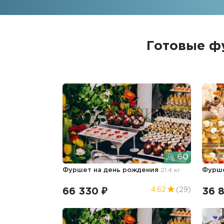
Готовые ф
60
Фуршет
на день рождения
21.4 кг
Фурш
66 330 ₽
36 
4.62
(29)