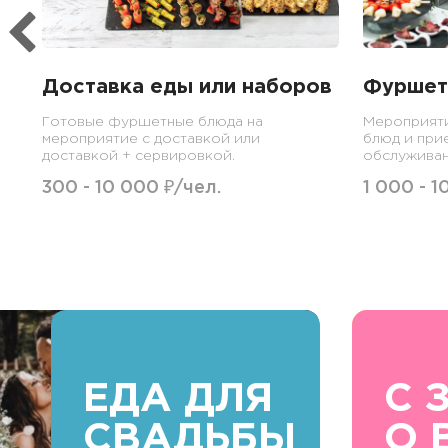
Доставка еды или наборов
Фуршет
Готовые фуршетные блюда на
Мероприят
мероприятие с доставкой или
блюд и при
доставкой + сервировкой.
обслуживан
300 - 10 000 ₽/чел.
1 000 - 1
ЕДА ДЛЯ
С 
СВАДЬБЫ
О 