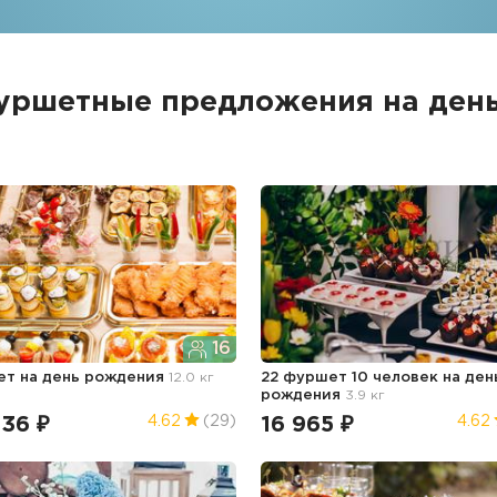
уршетные предложения на ден
16
ет
на день рождения
12.0 кг
22 фуршет 10 человек
на ден
рождения
3.9 кг
836 ₽
16 965 ₽
4.62
(29)
4.62