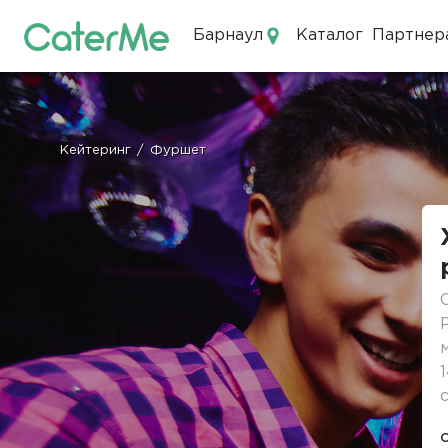
Барнаул
Каталог
Партнер
Кейтеринг в Барнауле
Кейтеринг
/
Фуршет
Строка
навигации