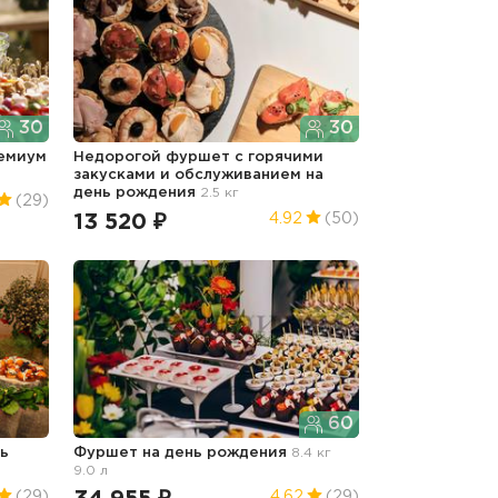
30
30
емиум
Недорогой фуршет с горячими
закусками и обслуживанием
на
день рождения
2.5 кг
(29)
13 520 ₽
4.92
(50)
60
нь
Фуршет
на день рождения
8.4 кг
9.0 л
(29)
4.62
(29)