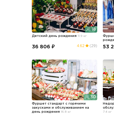
18
Детский день рождения
11.9 кг
Фурше
рожд
36 806 ₽
53 2
4.62
(29)
30
Фуршет стандарт с горячими
Недор
закусками и обслуживанием
на
обсл
день рождения
16.8 кг
7.4 кг