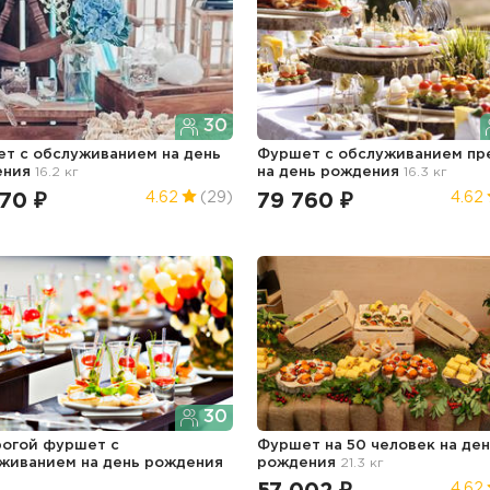
30
т с обслуживанием
на день
Фуршет с обслуживанием пр
ения
16.2 кг
на день рождения
16.3 кг
70 ₽
79 760 ₽
4.62
(29)
4.62
30
огой фуршет с
Фуршет на 50 человек
на де
уживанием
на день рождения
рождения
21.3 кг
4.62