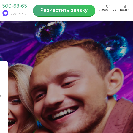
) 500-68-65
Разместить заявку
Избранное
Войти
9-21 МСК
0