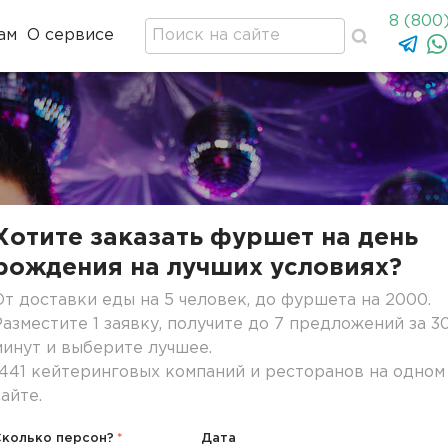
8 (800
ам
О сервисе
Хотите заказать фуршет на день
рождения на лучших условиях?
От доставки еды на 5 человек, до фуршета на 2000.
Разместите 1 заявку, получите до 7 предложений за 3
минут и выберите лучшее.
1441 кейтеринговых компаний и ресторанов на одном
сайте.
Сколько персон?
Дата