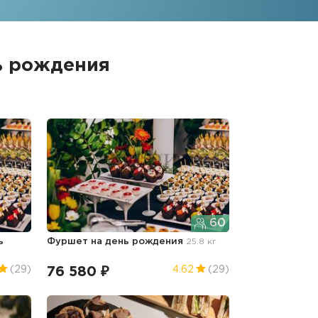
ь рождения
60
ь
Фуршет
на день рождения
25.8 кг
76 580 ₽
(29)
4.62
(29)