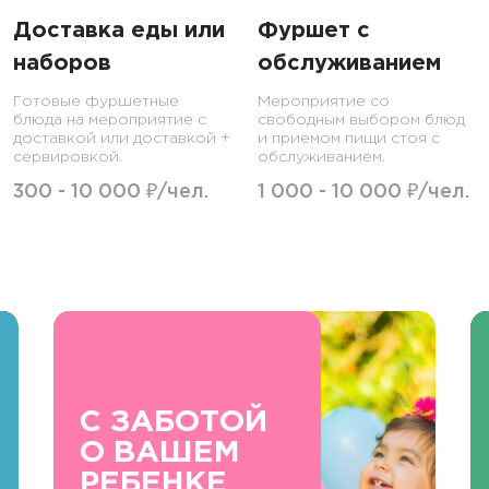
Доставка еды или
Фуршет с
наборов
обслуживанием
Готовые фуршетные
Мероприятие со
блюда на мероприятие с
свободным выбором блюд
доставкой или доставкой +
и приемом пищи стоя с
сервировкой.
обслуживанием.
300 - 10 000 ₽/чел.
1 000 - 10 000 ₽/чел.
С ЗАБОТОЙ
О ВАШЕМ
РЕБЕНКЕ