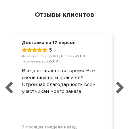
Отзывы клиентов
Доставка на 17 персон
Кор
5
Качество блюд
5.00
Доставка
5.00
Кач
Коммуникация
5.00
Ком
Всё доставлено во время. Всё
Все
очень вкусно и красиво!!!
хор
Огромная благодарность всем
вку
участникам моего заказа
7 месяцев 1 неделя назад