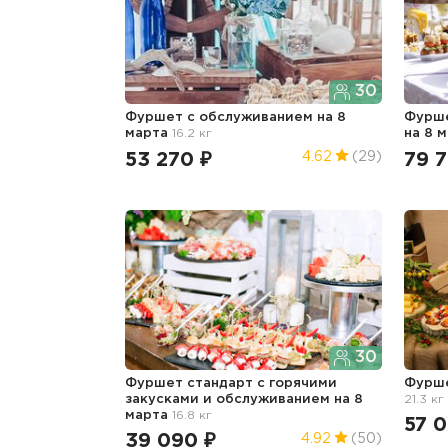
30
Фуршет с обслуживанием
на 8
Фурше
марта
16.2 кг
на 8 
53 270 ₽
79 
4.62
(29)
30
Фуршет стандарт с горячими
Фурше
закусками и обслуживанием
на 8
21.3 кг
марта
16.8 кг
57 0
39 090 ₽
4.92
(50)