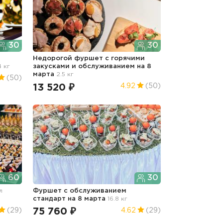
30
30
Недорогой фуршет с горячими
4 кг
закусками и обслуживанием
на 8
марта
2.5 кг
(50)
13 520 ₽
4.92
(50)
60
30
л
Фуршет с обслуживанием
стандарт
на 8 марта
16.8 кг
75 760 ₽
(29)
4.62
(29)