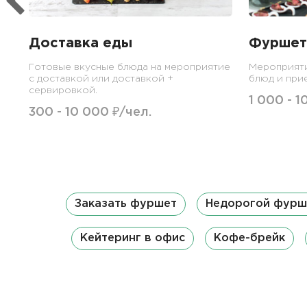
Доставка еды
Фуршет
Готовые вкусные блюда на мероприятие
Мероприят
с доставкой или доставкой +
блюд и при
сервировкой.
1 000 - 1
300 - 10 000 ₽/чел.
Заказать фуршет
Недорогой фурш
Кейтеринг в офис
Кофе-брейк