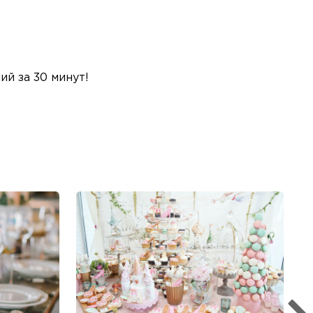
й за 30 минут!
Б
Ме
пр
гр
1