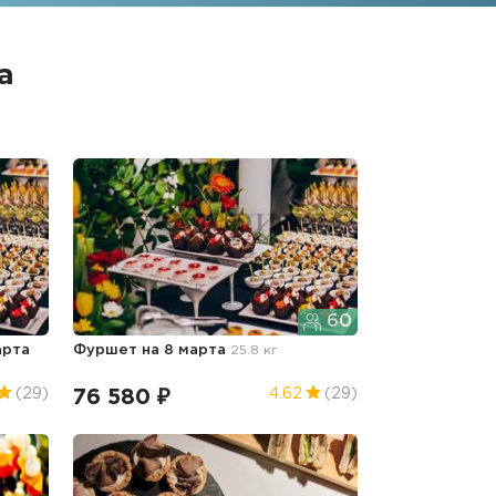
а
60
арта
Фуршет
на 8 марта
25.8 кг
76 580 ₽
(29)
4.62
(29)