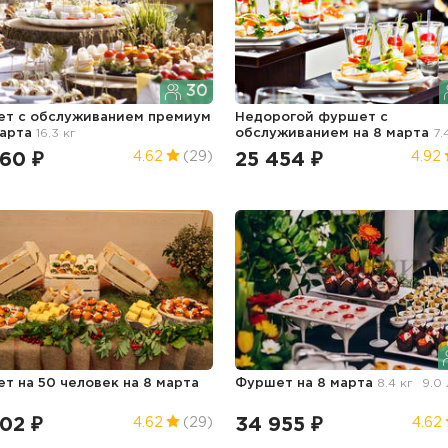
30
т с обслуживанием премиум
Недорогой фуршет с
марта
16.3 кг
обслуживанием
на 8 марта
7.
760 ₽
25 454 ₽
4.62
(29)
4.92
т на 50 человек
на 8 марта
Фуршет
на 8 марта
8.4 кг
9.0 
02 ₽
34 955 ₽
4.62
(29)
4.62