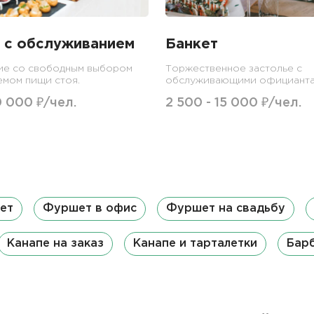
 с обслуживанием
Банкет
ие со свободным выбором
Торжественное застолье с
емом пищи стоя.
обслуживающими официанта
0 000 ₽/чел.
2 500 - 15 000 ₽/чел.
ет
Фуршет в офис
Фуршет на свадьбу
Канапе на заказ
Канапе и тарталетки
Бар