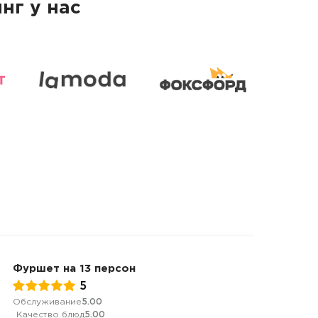
нг у нас
Фуршет на 13 персон
Дост
5
Обслуживание
5.00
Качес
Качество блюд
5.00
Дост