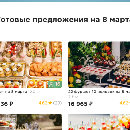
Готовые предложения на 8 март
16
ет
на 8 марта
12.0 кг
22 фуршет 10 человек
на 8 м
3.9 кг
836 ₽
16 965 ₽
4.62
(29)
4.62