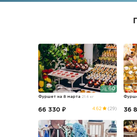
60
Фуршет
на 8 марта
21.4 кг
Фурш
66 330 ₽
36 
4.62
(29)