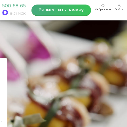
) 500-68-65
Разместить заявку
Избранное
Войти
9-21 МСК
а