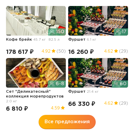
150
17
Кофе брейк
45.7 кг
82.5 л
Фуршет
6.1 кг
С
м
178 617 ₽
16 260 ₽
6
4.92
(50)
4.62
(29)
6-8
60
Сет "Деликатесный"
Фуршет
21.4 кг
коллекция морепродуктов
С
2.0 кг
66 330 ₽
4.62
(29)
6 810 ₽
4.59
7
Все предложения