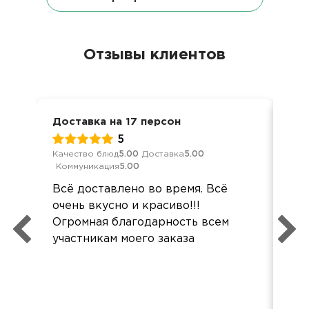
Отзывы клиентов
Доставка на 17 персон
Кор
5
Качество блюд
5.00
Доставка
5.00
Кач
Коммуникация
5.00
Ком
Всё доставлено во время. Всё
Де
очень вкусно и красиво!!!
суп
Огромная благодарность всем
так
участникам моего заказа
бол