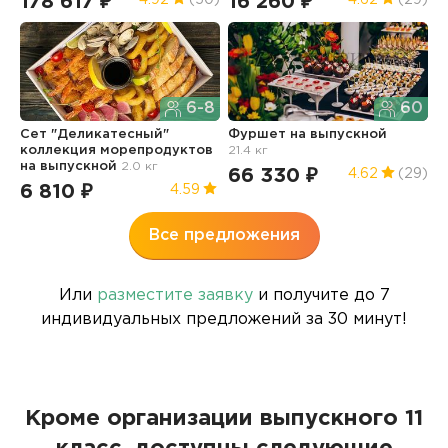
178 617 ₽
16 260 ₽
6
6-8
60
Сет "Деликатесный"
Фуршет
на выпускной
коллекция морепродуктов
21.4 кг
С
на выпускной
2.0 кг
в
66 330 ₽
4.62
(29)
6 810 ₽
4.59
7
Все предложения
Или
разместите заявку
и получите до 7
индивидуальных предложений за 30 минут!
Кроме организации выпускного 11