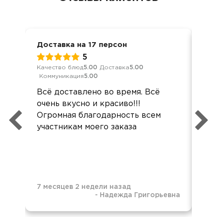
Доставка на 17 персон
Кор
5
Качество блюд
5.00
Доставка
5.00
Кач
Коммуникация
5.00
Ком
Всё доставлено во время. Всё
Де
очень вкусно и красиво!!!
суп
Огромная благодарность всем
так
участникам моего заказа
бол
7 месяцев 2 недели назад
-
Надежда Григорьевна
7 м