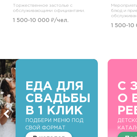
Торжественное застолье с
Мероприят
обслуживающими официантами.
блюд и при
обслуживан
1 500-10 000 ₽/чел.
1 500-10
ЕДА ДЛЯ
С 
СВАДЬБЫ
О 
В 1 КЛИК
РЕ
ПОДБЕРИ МЕНЮ ПОД
ДЕТСК
СВОЙ ФОРМАТ
КАТАЛ