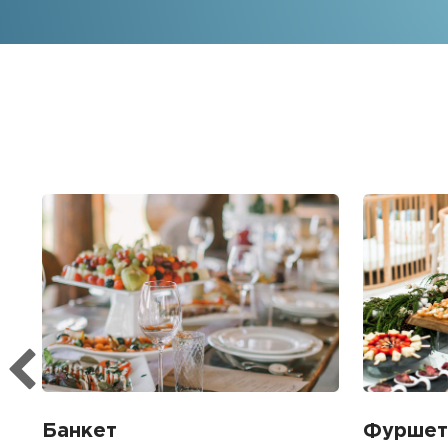
Банкет
Фуршет