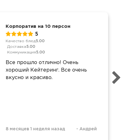
Корпоратив на 10 персон
Детс
5
Качество блюд
5.00
Качес
Доставка
5.00
Дост
Коммуникация
5.00
Комм
Все прошло отлично! Очень
Прос
хороший Кейтеринг. Все очень
оцен
вкусно и красиво.
удоб
8 месяцев 1 неделя назад
-
Андрей
8 мес