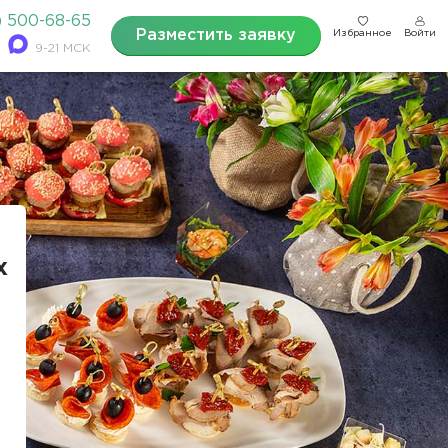
) 500-68-65
Разместить заявку
Избранное
Войти
9-21 МСК
х