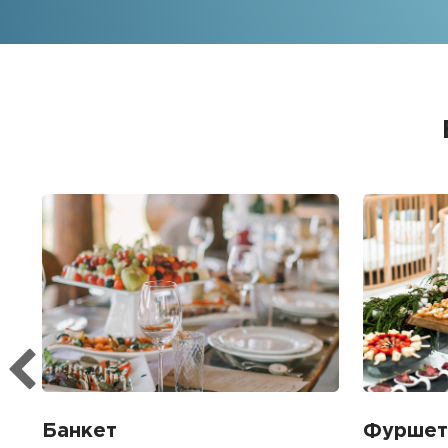
Банкет
Фуршет