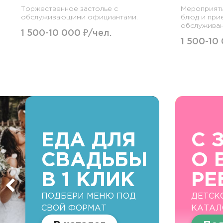
Торжественное застолье с
Мероприят
обслуживающими официантами.
блюд и при
обслуживан
1 500-10 000 ₽/чел.
1 500-10
ЕДА ДЛЯ
С 
СВАДЬБЫ
О 
В 1 КЛИК
РЕ
ПОДБЕРИ МЕНЮ ПОД
ДЕТСК
СВОЙ ФОРМАТ
КАТАЛ