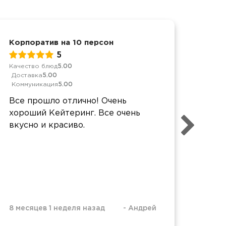
Корпоратив на 10 персон
Детс
5
Качество блюд
5.00
Качес
Доставка
5.00
Дост
Коммуникация
5.00
Комм
Все прошло отлично! Очень
Прос
хороший Кейтеринг. Все очень
оцен
вкусно и красиво.
удоб
8 месяцев 1 неделя назад
-
Андрей
8 мес