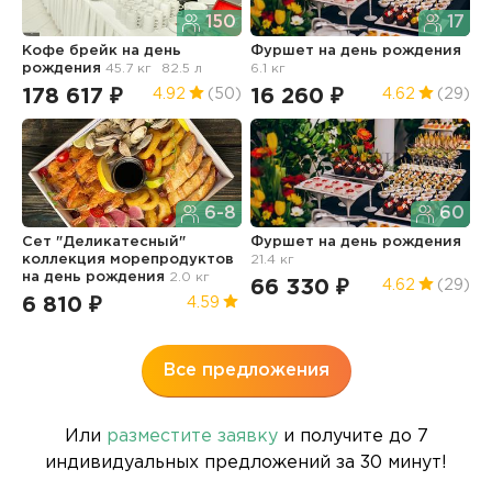
150
17
Кофе брейк
на день
Фуршет
на день рождения
С
рождения
45.7 кг
82.5 л
6.1 кг
м
р
178 617 ₽
16 260 ₽
4.92
(50)
4.62
(29)
6
6-8
60
Сет "Деликатесный"
Фуршет
на день рождения
коллекция морепродуктов
21.4 кг
на день рождения
2.0 кг
С
66 330 ₽
4.62
(29)
д
6 810 ₽
4.59
7
Все предложения
Или
разместите заявку
и получите до 7
индивидуальных предложений за 30 минут!