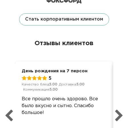
Стать корпоративным клиентом
Отзывы клиентов
День рождения на 7 персон
Ден
5
Качество блюд
5.00
Доставка
5.00
Кач
Коммуникация
5.00
Ком
Все прошло очень здорово. Все
Все
было вкусно и сытно. Спасибо
был
большое!
а 6