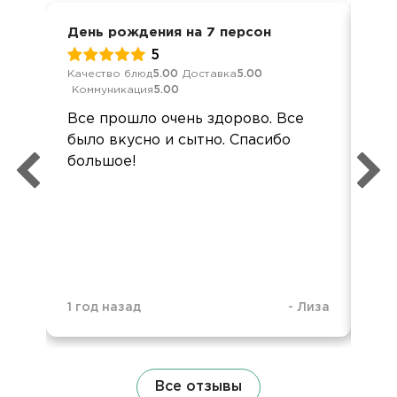
День рождения на 7 персон
Ден
5
Качество блюд
5.00
Доставка
5.00
Кач
Коммуникация
5.00
Ком
Все прошло очень здорово. Все
Все
было вкусно и сытно. Спасибо
был
большое!
а 6
1 г
1 год назад
-
Лиза
Все отзывы