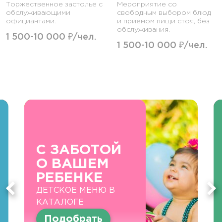
Торжественное застолье с
Мероприятие со
обслуживающими
свободным выбором блюд
официантами.
и приемом пищи стоя, без
обслуживания.
1 500-10 000 ₽/чел.
1 500-10 000 ₽/чел.
С ЗАБОТОЙ
О ВАШЕМ
РЕБЕНКЕ
ДЕТСКОЕ МЕНЮ В
КАТАЛОГЕ
Подобрать