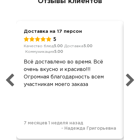
Отзывы клиентов
Доставка на 17 персон
Кор
5
Качество блюд
5.00
Доставка
5.00
Кач
Коммуникация
5.00
Ком
Всё доставлено во время. Всё
Все
очень вкусно и красиво!!!
хор
Огромная благодарность всем
вку
участникам моего заказа
7 месяцев 1 неделя назад
-
Надежда Григорьевна
8 м