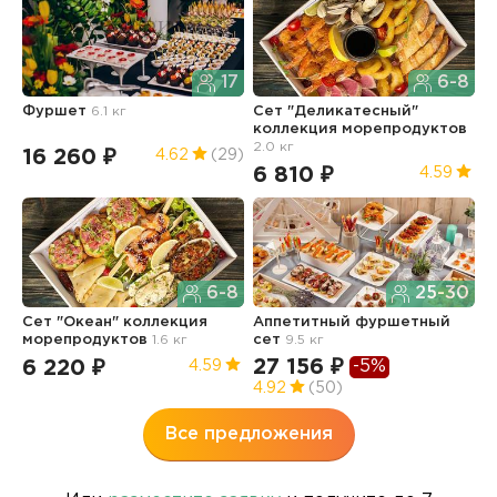
17
6-8
Фуршет
6.1 кг
Сет "Деликатесный"
С
коллекция морепродуктов
2.0 кг
16 260 ₽
7
4.62
(29)
6 810 ₽
4.59
6-8
25-30
С
Сет "Океан" коллекция
Аппетитный фуршетный
к
морепродуктов
1.6 кг
сет
9.5 кг
1.
27 156 ₽
-5%
6 220 ₽
5
4.59
4.92
(50)
Все предложения