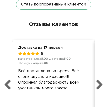
Стать корпоративным клиентом
Отзывы клиентов
Доставка на 17 персон
Кор
5
Качество блюд
5.00
Доставка
5.00
Кач
Коммуникация
5.00
Ком
Всё доставлено во время. Всё
Де
очень вкусно и красиво!!!
суп
Огромная благодарность всем
так
участникам моего заказа
бол