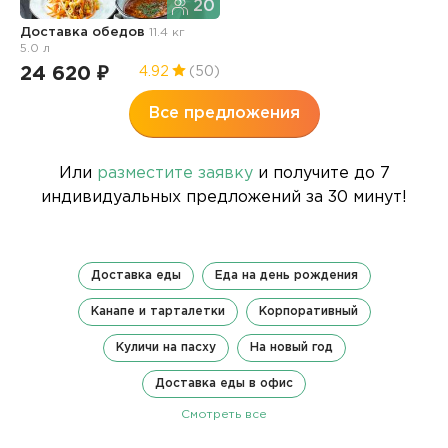
20
Доставка обедов
11.4 кг
5.0 л
24 620 ₽
4.92
(50)
Все предложения
Или
разместите заявку
и получите до 7
индивидуальных предложений за 30 минут!
Доставка еды
Еда на день рождения
Канапе и тарталетки
Корпоративный
Куличи на пасху
На новый год
Доставка еды в офис
Смотреть все