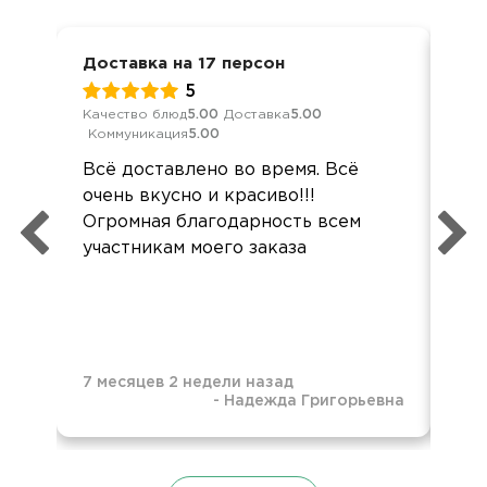
Доставка на 17 персон
Кор
5
Качество блюд
5.00
Доставка
5.00
Кач
Коммуникация
5.00
Ком
Всё доставлено во время. Всё
Все
очень вкусно и красиво!!!
хор
Огромная благодарность всем
вку
участникам моего заказа
7 месяцев 2 недели назад
-
Надежда Григорьевна
8 м