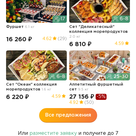
17
6-8
Фуршет
6.1 кг
Сет "Деликатесный"
С
коллекция морепродуктов
2.0 кг
16 260 ₽
7
4.62
(29)
6 810 ₽
4.59
6-8
25-30
С
Сет "Океан" коллекция
Аппетитный фуршетный
к
морепродуктов
1.6 кг
сет
9.5 кг
1.
27 156 ₽
-5%
6 220 ₽
5
4.59
4.92
(50)
Все предложения
Или
разместите заявку
и получите до 7