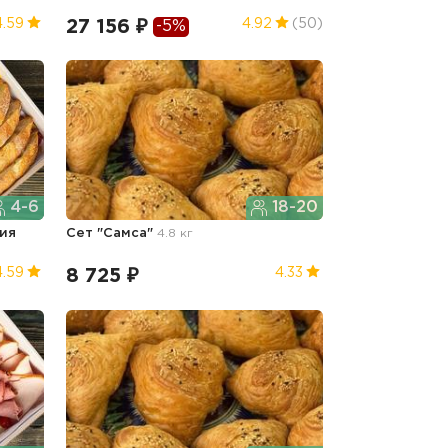
27 156 ₽
4.59
4.92
(50)
-5%
4-6
18-20
ия
Сет "Самса"
4.8 кг
8 725 ₽
4.59
4.33