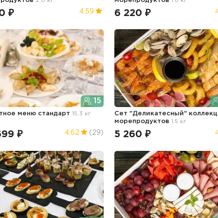
продуктов
2.0 кг
морепродуктов
1.6 кг
0 ₽
6 220 ₽
4.59
15
тное меню стандарт
15.3 кг
Сет "Деликатесный" коллекц
морепродуктов
1.5 кг
699 ₽
5 260 ₽
4.62
(29)