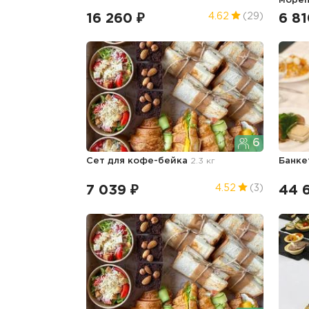
море
16 260 ₽
6 81
4.62
(29)
6
Сет для кофе-бейка
2.3 кг
Банке
7 039 ₽
44 
4.52
(3)