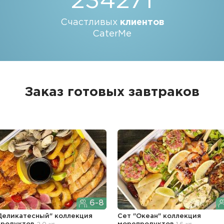
234271
Счастливых
клиентов
CaterMe
Заказ готовых завтраков
6-8
Деликатесный" коллекция
Сет "Океан" коллекция