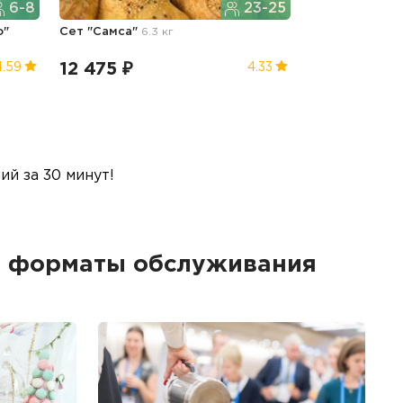
6-8
23-25
о"
Сет "Самса"
6.3 кг
12 475 ₽
4.59
4.33
й за 30 минут!
ие форматы обслуживания
Б
Ме