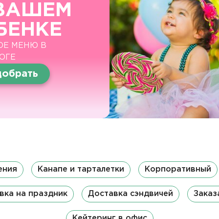
ВАШЕМ
БЕНКЕ
ОЕ МЕНЮ В
ОГЕ
обрать
ения
Канапе и тарталетки
Корпоративный
вка на праздник
Доставка сэндвичей
Заказ
Кейтеринг в офис