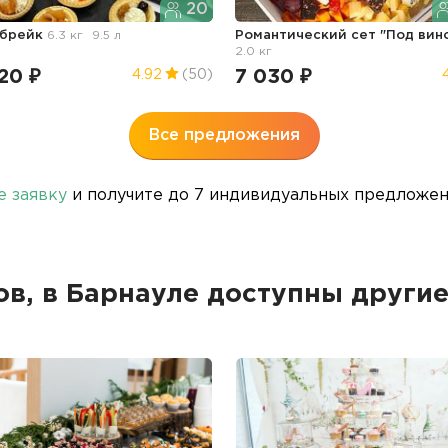
20
 брейк
6.3 кг
9.5 л
Романтический сет "Под вин
2.0 кг
20 ₽
7 030 ₽
4.92
(50)
Все предложения
е заявку
и получите до 7 индивидуальных предложени
ов, в Барнауле доступны друг