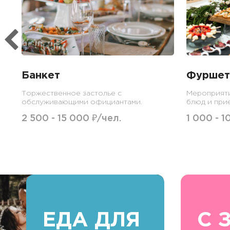
Банкет
Фуршет
Торжественное застолье с
Мероприят
обслуживающими официантами.
блюд и при
2 500 - 15 000 ₽/чел.
1 000 - 1
ЕДА ДЛЯ
С 