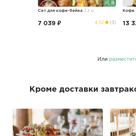
8
Сет для кофе-бейка
2.3 кг
Кофе
7 039 ₽
13 3
4.52
(3)
Или
разместит
Кроме доставки завтрак