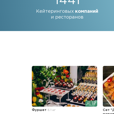
1441
Кейтеринговых
компаний
и ресторанов
17
Фуршет
6.1 кг
Сет "