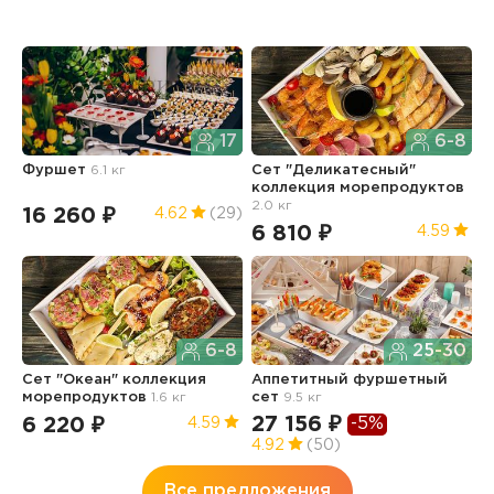
17
6-8
Фуршет
6.1 кг
Сет "Деликатесный"
С
коллекция морепродуктов
2.0 кг
16 260 ₽
7
4.62
(29)
6 810 ₽
4.59
6-8
25-30
С
Сет "Океан" коллекция
Аппетитный фуршетный
к
морепродуктов
1.6 кг
сет
9.5 кг
1.
27 156 ₽
-5%
6 220 ₽
5
4.59
4.92
(50)
Все предложения