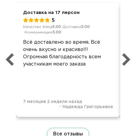
Доставка на 17 персон
Кор
5
Качество блюд
5.00
Доставка
5.00
Кач
Коммуникация
5.00
Ком
Всё доставлено во время. Всё
Все
очень вкусно и красиво!!!
хор
Огромная благодарность всем
вку
участникам моего заказа
7 месяцев 2 недели назад
-
Надежда Григорьевна
8 м
Все отзывы