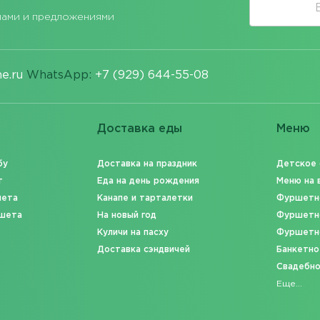
лами и предложениями
e.ru
WhatsApp:
+7 (929) 644-55-08
Доставка еды
Меню
бу
Доставка на праздник
Детское
т
Еда на день рождения
Меню на 
шета
Канапе и тарталетки
Фуршетн
шета
На новый год
Фуршетн
Куличи на пасху
Фуршетн
Доставка сэндвичей
Банкетно
Свадебн
Еще...