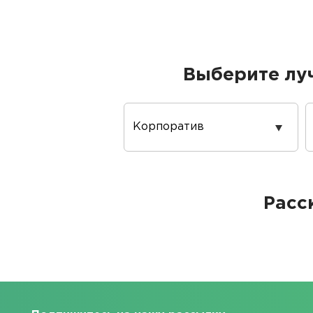
Выберите лу
Повод
проведения
Расс