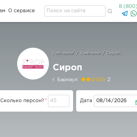
8 (800
ам
О сервисе
Кейтеринг
/
Компании
/
Сироп
Строка
навигации
Сироп
2
г. Барнаул
Сколько персон?
Дата
Дата