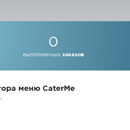
0
выполненных
заказов
ора меню CaterMe
ех