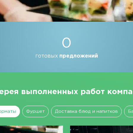
0
готовых
предложений
ерея выполненных работ комп
орматы
Фуршет
Доставка блюд и напитков
Б