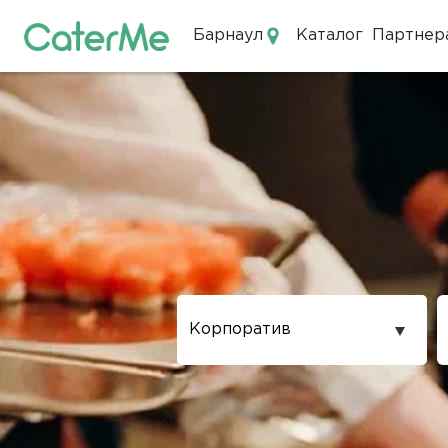
Барнаул
Каталог
Партнер
Кейтеринг в Барнауле
Повод
проведения