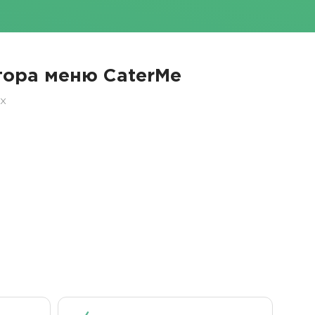
ора меню CaterMe
ех