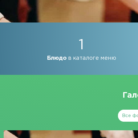
1
Блюдо
в каталоге меню
Гал
Все ф