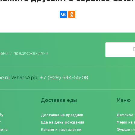
лами и предложениями
e.ru
WhatsApp:
+7 (929) 644-55-08
Доставка еды
Меню
бу
Доставка на праздник
Детское
т
Еда на день рождения
Меню на 
шета
Канапе и тарталетки
Фуршетн