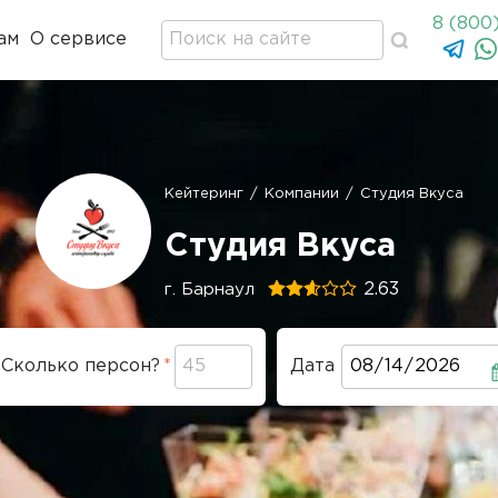
8 (800
ам
О сервисе
Кейтеринг
/
Компании
/
Студия Вкуса
Строка
навигации
Студия Вкуса
2.63
г. Барнаул
Сколько персон?
Дата
Дата