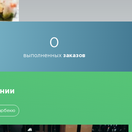
0
выполненных
заказов
ании
арбекю