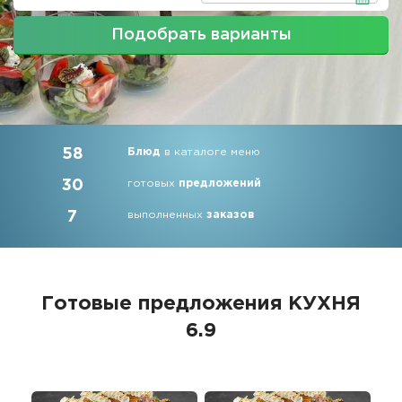
Подобрать варианты
58
Блюд
в каталоге меню
30
готовых
предложений
7
выполненных
заказов
Готовые предложения
КУХНЯ
6.9