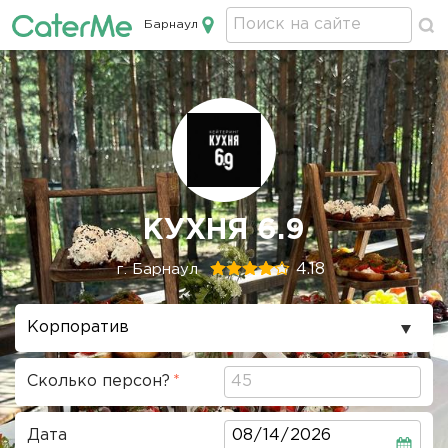
Барнаул
Кейтеринг в Барнауле
Строка
КУХНЯ 6.9
навигации
4.18
г. Барнаул
Повод
проведения
Сколько персон?
Дата
Дата