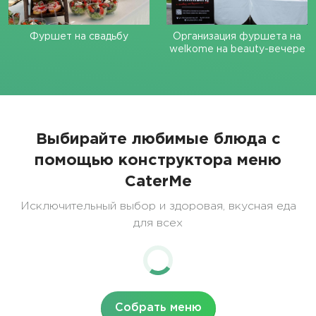
Фуршет на свадьбу
Организация фуршета на
welkome на beauty-вечере
Выбирайте любимые блюда с
помощью конструктора меню
CaterMe
Исключительный выбор и здоровая, вкусная еда
для всех
Собрать меню