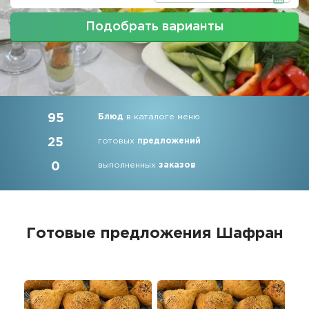
Подобрать варианты
95
Блюд
в каталоге меню
25
готовых
предложений
0
выполненных
заказов
Готовые предложения
Шафран