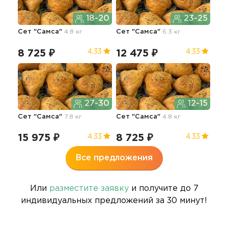
18-20
23-25
Сет "Самса"
4.8 кг
Сет "Самса"
6.3 кг
Сет
8 725 ₽
12 475 ₽
24
4.33
4.33
27-30
12-15
Сет "Самса"
7.8 кг
Сет "Самса"
4.8 кг
Ком
15.0
15 975 ₽
8 725 ₽
36
4.33
4.33
Все предложения
Или
разместите заявку
и получите до 7
индивидуальных предложений за 30 минут!