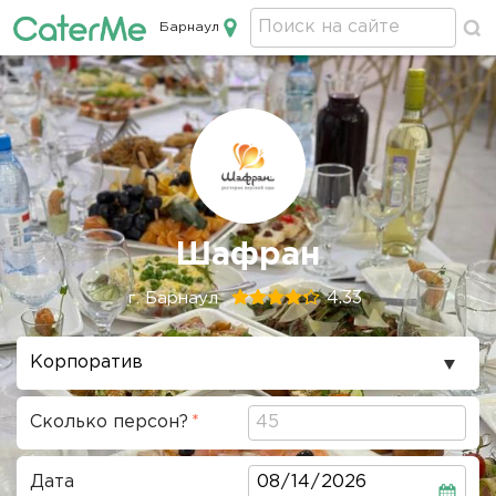
Барнаул
Кейтеринг в Барнауле
Строка
Шафран
навигации
4.33
г. Барнаул
Повод
проведения
Сколько персон?
Дата
Дата