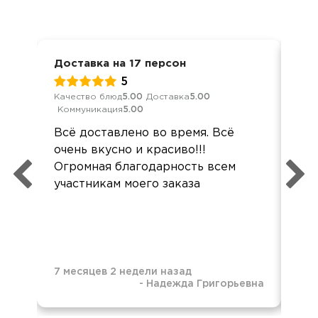
Доставка на 17 персон
Кор
5
Качество блюд
5.00
Доставка
5.00
Кач
Коммуникация
5.00
Ком
Всё доставлено во время. Всё
Все
очень вкусно и красиво!!!
хор
Огромная благодарность всем
вку
участникам моего заказа
7 месяцев 2 недели назад
-
Надежда Григорьевна
8 м