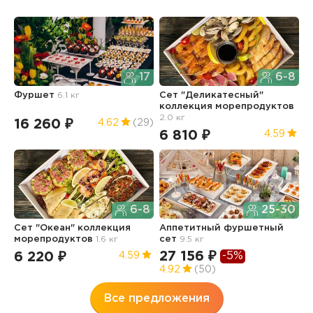
17
6-8
Фуршет
6.1 кг
Сет "Деликатесный"
С
коллекция морепродуктов
2.0 кг
16 260 ₽
7
4.62
(29)
6 810 ₽
4.59
6-8
25-30
С
Сет "Океан" коллекция
Аппетитный фуршетный
к
морепродуктов
1.6 кг
сет
9.5 кг
1.
27 156 ₽
-5%
6 220 ₽
5
4.59
4.92
(50)
Все предложения