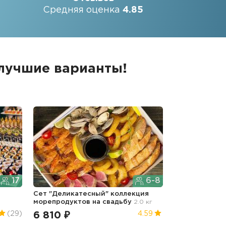
Средняя оценка
4.85
 лучшие варианты!
17
6-8
Сет "Деликатесный" коллекция
морепродуктов
на свадьбу
2.0 кг
6 810 ₽
(29)
4.59