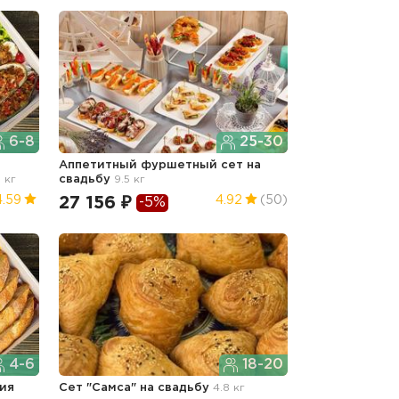
6-8
25-30
Аппетитный фуршетный сет
на
6 кг
свадьбу
9.5 кг
27 156 ₽
4.59
4.92
(50)
-5%
4-6
18-20
ия
Сет "Самса"
на свадьбу
4.8 кг