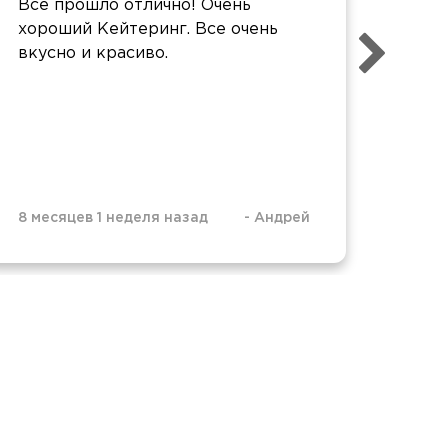
Все прошло отлично! Очень
Прос
хороший Кейтеринг. Все очень
оцен
вкусно и красиво.
удоб
8 месяцев 1 неделя назад
-
Андрей
8 мес