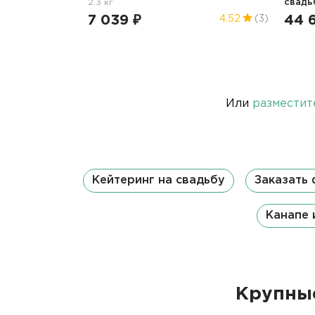
2.3 кг
свадь
7 039 ₽
44 
4.52
(3)
Или
разместит
Кейтеринг на свадьбу
Заказать
Канапе 
Крупные