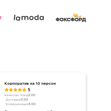
Корпоратив на 10 персон
Детс
5
Качество блюд
5.00
Качес
Доставка
5.00
Дост
Коммуникация
5.00
Комм