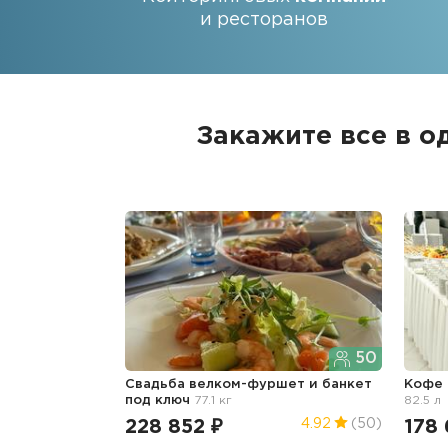
и ресторанов
Закажите все в о
50
Свадьба велком-фуршет и банкет
Кофе
под ключ
77.1 кг
82.5 л
228 852 ₽
178 
4.92
(50)