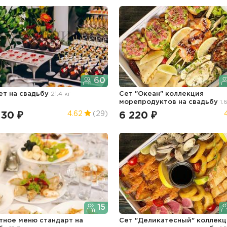
60
ет
на свадьбу
21.4 кг
Сет "Океан" коллекция
морепродуктов
на свадьбу
1.
330 ₽
6 220 ₽
4.62
(29)
15
тное меню стандарт
на
Сет "Деликатесный" коллекц