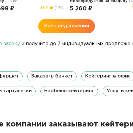
бу
15.3 кг
морепродуктов
на свадьбу
1.
699 ₽
5 260 ₽
4.62
(29)
Все предложения
е заявку
и получите до 7 индивидуальных предложени
 фуршет
Заказать банкет
Кейтеринг в офис
и тарталетки
Барбекю кейтеринг
Услуги ке
 компании заказывают кейтери