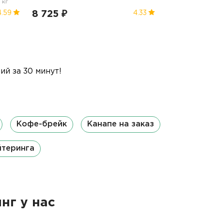
5 кг
8 725 ₽
4.59
4.33
й за 30 минут!
Кофе-брейк
Канапе на заказ
йтеринга
нг у нас