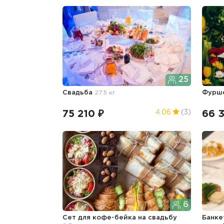
25
Свадьба
27.5 кг
Фурш
75 210 ₽
66 
4.06
(3)
6
Сет для кофе-бейка
на свадьбу
Банке