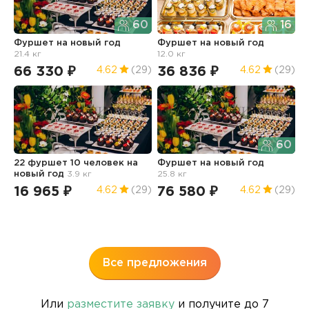
60
16
Фуршет
на новый год
Фуршет
на новый год
Ф
21.4 кг
12.0 кг
66 330 ₽
36 836 ₽
7
4.62
(29)
4.62
(29)
60
22 фуршет 10 человек
на
Фуршет
на новый год
Ф
новый год
3.9 кг
25.8 кг
п
16
16 965 ₽
76 580 ₽
4.62
(29)
4.62
(29)
7
Все предложения
Или
разместите заявку
и получите до 7