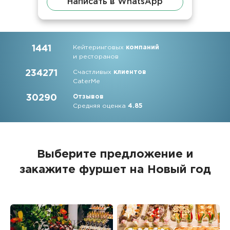
Написать в WhatsApp
1441
Кейтеринговых
компаний
и ресторанов
234271
Счастливых
клиентов
CaterMe
30290
Отзывов
Средняя оценка
4.85
Выберите предложение и
закажите фуршет на Новый год