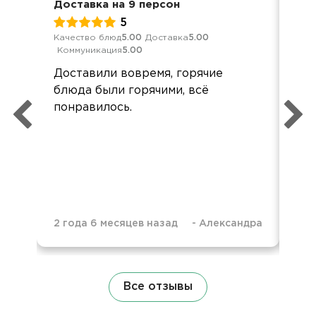
Доставка на 9 персон
Нов
5
Качество блюд
5.00
Доставка
5.00
Кач
Коммуникация
5.00
Ком
Доставили вовремя, горячие
При
блюда были горячими, всё
пон
понравилось.
2 года 6 месяцев назад
-
Александра
2 г
Все отзывы