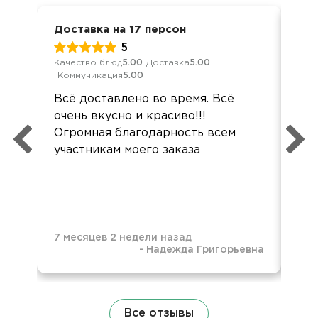
Доставка на 17 персон
Кор
5
Качество блюд
5.00
Доставка
5.00
Кач
Коммуникация
5.00
Ком
Всё доставлено во время. Всё
Де
очень вкусно и красиво!!!
суп
Огромная благодарность всем
так
участникам моего заказа
бол
7 месяцев 2 недели назад
-
Надежда Григорьевна
7 м
Все отзывы