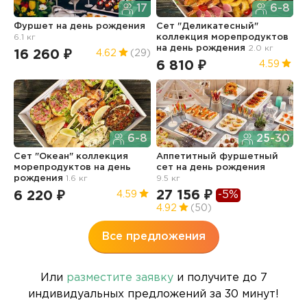
17
6-8
Фуршет
на день рождения
Сет "Деликатесный"
С
6.1 кг
коллекция морепродуктов
д
на день рождения
2.0 кг
16 260 ₽
7
4.62
(29)
6 810 ₽
4.59
6-8
25-30
С
Сет "Океан" коллекция
Аппетитный фуршетный
к
морепродуктов
на день
сет
на день рождения
н
рождения
1.6 кг
9.5 кг
5
27 156 ₽
-5%
6 220 ₽
4.59
4.92
(50)
Все предложения
Или
разместите заявку
и получите до 7
индивидуальных предложений за 30 минут!