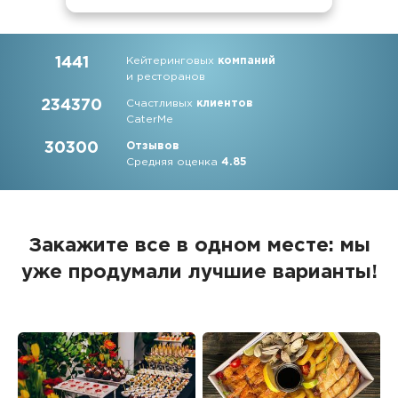
1441
Кейтеринговых
компаний
и ресторанов
234370
Счастливых
клиентов
CaterMe
30300
Отзывов
Средняя оценка
4.85
Закажите все в одном месте: мы
уже продумали лучшие варианты!