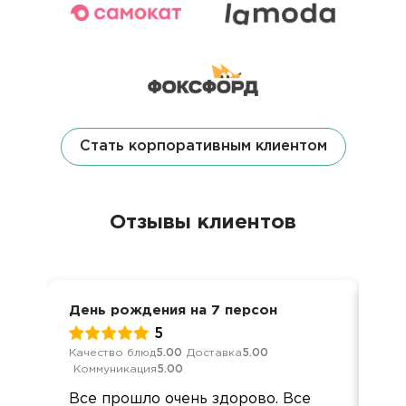
Стать корпоративным клиентом
Отзывы клиентов
День рождения на 7 персон
Ден
5
Качество блюд
5.00
Доставка
5.00
Кач
Коммуникация
5.00
Ком
Все прошло очень здорово. Все
Все