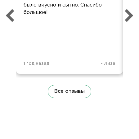
было вкусно и сытно. Спасибо
был
большое!
а 6
1 г
1 год назад
-
Лиза
Все отзывы