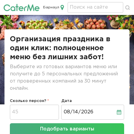
Барнаул
Кейтеринг в Барнауле
Строка
навигации
Организация праздника в
один клик: полноценное
меню без лишних забот!
Выберите из готовых вариантов меню или
получите до 5 персональных предложений
от проверенных компаний за 30 минут
онлайн.
Сколько персон?
Дата
Дата
Подобрать варианты