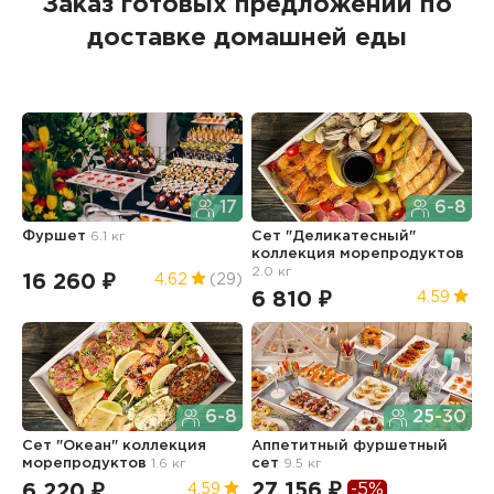
Заказ готовых предложений по
доставке домашней еды
17
6-8
Фуршет
6.1 кг
Сет "Деликатесный"
С
коллекция морепродуктов
2.0 кг
16 260 ₽
7
4.62
(29)
6 810 ₽
4.59
6-8
25-30
С
Сет "Океан" коллекция
Аппетитный фуршетный
к
морепродуктов
1.6 кг
сет
9.5 кг
1.
27 156 ₽
-5%
6 220 ₽
5
4.59