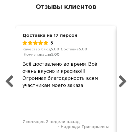
Отзывы клиентов
Доставка на 17 персон
Кор
5
Качество блюд
5.00
Доставка
5.00
Кач
Коммуникация
5.00
Ком
Всё доставлено во время. Всё
Все
очень вкусно и красиво!!!
хор
Огромная благодарность всем
вку
участникам моего заказа
7 месяцев 2 недели назад
-
Надежда Григорьевна
8 м